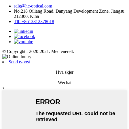
salg@hc-optical.com
No.218 Qiliang Road, Danyang Development Zone, Jiangsu
212300, Kina
Tlf: +8613812378618
© Copyright - 2020-2021: Med enerett.
Send e-post
Hva skjer
Wechat
x