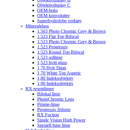
Objektivdisplay C
OEM-boks
OEM konvolutter
Superhydrofobe verktøy
Mineralglass
1.503 Photo Chormic Grey & Brown
1.523 Flat Top Bifocal
1.523 Photo Chormic Grey & Brown
1.523 Progressiv
1.523 Round Top Bifocal
1.523 sollinse
1,523 hvitt glass
1,70 Hvit Titian
1,70 White Top Asperic
1,80 Indeksobjektiv
1,90 Indeksobjektiv
RX reseptlinser
Bifokal linse
PhotoChromic Lens
Prisme-linse
Progressiv friform
RX Fuction
Single Vision High Power
Spesiell base linse