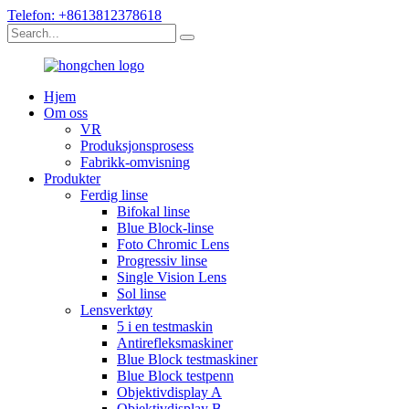
Telefon: +8613812378618
Hjem
Om oss
VR
Produksjonsprosess
Fabrikk-omvisning
Produkter
Ferdig linse
Bifokal linse
Blue Block-linse
Foto Chromic Lens
Progressiv linse
Single Vision Lens
Sol linse
Lensverktøy
5 i en testmaskin
Antirefleksmaskiner
Blue Block testmaskiner
Blue Block testpenn
Objektivdisplay A
Objektivdisplay B