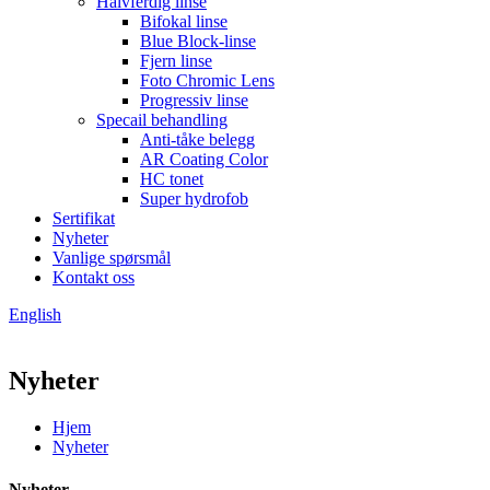
Halvferdig linse
Bifokal linse
Blue Block-linse
Fjern linse
Foto Chromic Lens
Progressiv linse
Specail behandling
Anti-tåke belegg
AR Coating Color
HC tonet
Super hydrofob
Sertifikat
Nyheter
Vanlige spørsmål
Kontakt oss
English
Nyheter
Hjem
Nyheter
Nyheter