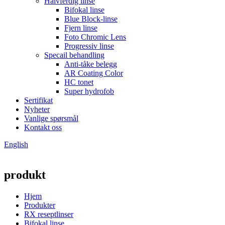
Halvferdig linse
Bifokal linse
Blue Block-linse
Fjern linse
Foto Chromic Lens
Progressiv linse
Specail behandling
Anti-tåke belegg
AR Coating Color
HC tonet
Super hydrofob
Sertifikat
Nyheter
Vanlige spørsmål
Kontakt oss
English
produkt
Hjem
Produkter
RX reseptlinser
Bifokal linse