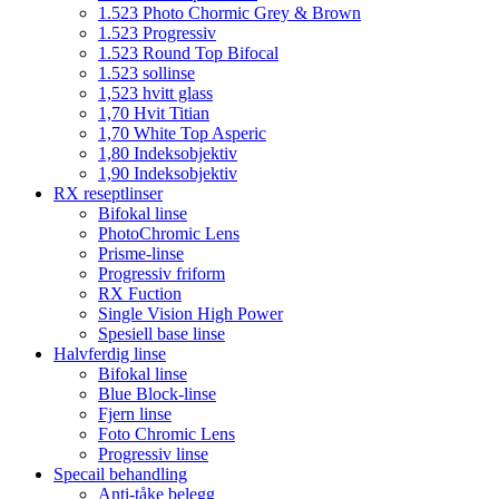
1.523 Photo Chormic Grey & Brown
1.523 Progressiv
1.523 Round Top Bifocal
1.523 sollinse
1,523 hvitt glass
1,70 Hvit Titian
1,70 White Top Asperic
1,80 Indeksobjektiv
1,90 Indeksobjektiv
RX reseptlinser
Bifokal linse
PhotoChromic Lens
Prisme-linse
Progressiv friform
RX Fuction
Single Vision High Power
Spesiell base linse
Halvferdig linse
Bifokal linse
Blue Block-linse
Fjern linse
Foto Chromic Lens
Progressiv linse
Specail behandling
Anti-tåke belegg