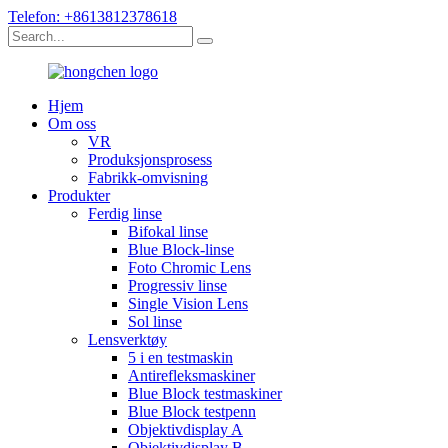
Telefon: +8613812378618
Hjem
Om oss
VR
Produksjonsprosess
Fabrikk-omvisning
Produkter
Ferdig linse
Bifokal linse
Blue Block-linse
Foto Chromic Lens
Progressiv linse
Single Vision Lens
Sol linse
Lensverktøy
5 i en testmaskin
Antirefleksmaskiner
Blue Block testmaskiner
Blue Block testpenn
Objektivdisplay A
Objektivdisplay B