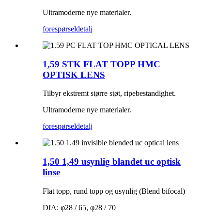
Ultramoderne nye materialer.
forespørsel
detalj
1,59 STK FLAT TOPP HMC
OPTISK LENS
Tilbyr ekstremt større støt, ripebestandighet.
Ultramoderne nye materialer.
forespørsel
detalj
1,50 1,49 usynlig blandet uc optisk
linse
Flat topp, rund topp og usynlig (Blend bifocal)
DIA: φ28 / 65, φ28 / 70