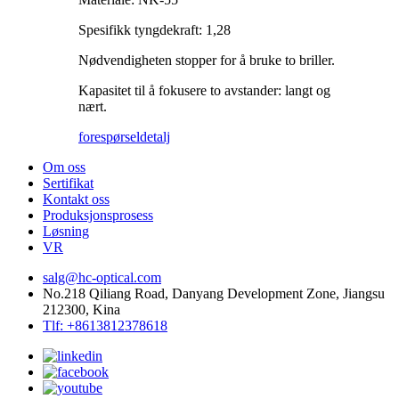
Spesifikk tyngdekraft: 1,28
Nødvendigheten stopper for å bruke to briller.
Kapasitet til å fokusere to avstander: langt og
nært.
forespørsel
detalj
Om oss
Sertifikat
Kontakt oss
Produksjonsprosess
Løsning
VR
salg@hc-optical.com
No.218 Qiliang Road, Danyang Development Zone, Jiangsu
212300, Kina
Tlf: +8613812378618