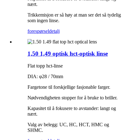
nært.
Trikkemisjon er så høy at man ser det så tydelig
som ingen linse.
forespørsel
detalj
1,50 1,49 optisk hct-optisk linse
Flat topp hct-linse
DIA: φ28 / 70mm
Fargetone til forskjellige fasjonable farger.
Nødvendigheten stopper for å bruke to briller.
Kapasitet til å fokusere to avstander: langt og
nært.
Valg av belegg: UC, HC, HCT, HMC og
SHMC.