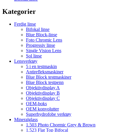
Kategorier
Ferdig linse
Bifokal linse
Blue Block-linse
Foto Chromic Lens
Progressiv linse
Single Vision Lens
Sol linse
Lensverktøy
5 i en testmaskin
Antirefleksmaskiner
Blue Block testmaskiner
Blue Block testpenn
Objektivdisplay A
Objektivdisplay B
Objektivdisplay C
OEM-boks
OEM konvolutter
Superhydrofobe verktøy
Mineralglass
1.503 Photo Chormic Grey & Brown
1.523 Flat Top Bifocal