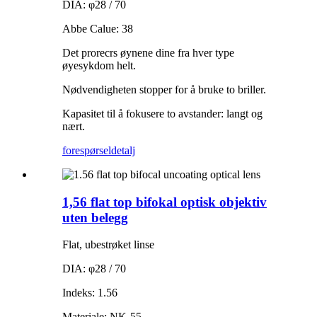
DIA: φ28 / 70
Abbe Calue: 38
Det prorecrs øynene dine fra hver type
øyesykdom helt.
Nødvendigheten stopper for å bruke to briller.
Kapasitet til å fokusere to avstander: langt og
nært.
forespørsel
detalj
1,56 flat top bifokal optisk objektiv
uten belegg
Flat, ubestrøket linse
DIA: φ28 / 70
Indeks: 1.56
Materiale: NK-55