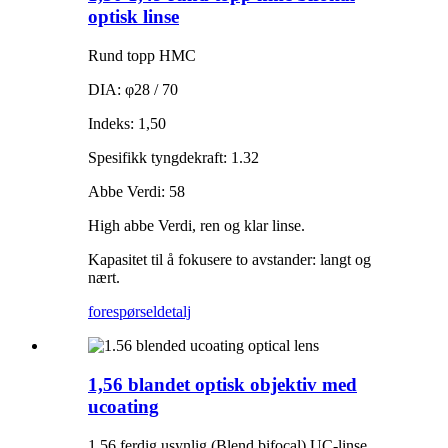
optisk linse
Rund topp HMC
DIA: φ28 / 70
Indeks: 1,50
Spesifikk tyngdekraft: 1.32
Abbe Verdi: 58
High abbe Verdi, ren og klar linse.
Kapasitet til å fokusere to avstander: langt og
nært.
forespørsel
detalj
1,56 blandet optisk objektiv med
ucoating
1,56 ferdig usynlig (Blend bifocal) UC-linse