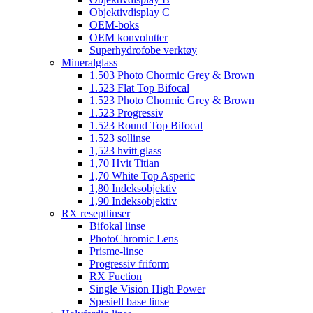
Objektivdisplay C
OEM-boks
OEM konvolutter
Superhydrofobe verktøy
Mineralglass
1.503 Photo Chormic Grey & Brown
1.523 Flat Top Bifocal
1.523 Photo Chormic Grey & Brown
1.523 Progressiv
1.523 Round Top Bifocal
1.523 sollinse
1,523 hvitt glass
1,70 Hvit Titian
1,70 White Top Asperic
1,80 Indeksobjektiv
1,90 Indeksobjektiv
RX reseptlinser
Bifokal linse
PhotoChromic Lens
Prisme-linse
Progressiv friform
RX Fuction
Single Vision High Power
Spesiell base linse