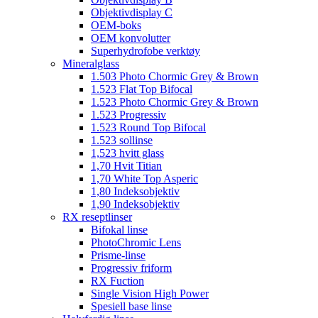
Objektivdisplay C
OEM-boks
OEM konvolutter
Superhydrofobe verktøy
Mineralglass
1.503 Photo Chormic Grey & Brown
1.523 Flat Top Bifocal
1.523 Photo Chormic Grey & Brown
1.523 Progressiv
1.523 Round Top Bifocal
1.523 sollinse
1,523 hvitt glass
1,70 Hvit Titian
1,70 White Top Asperic
1,80 Indeksobjektiv
1,90 Indeksobjektiv
RX reseptlinser
Bifokal linse
PhotoChromic Lens
Prisme-linse
Progressiv friform
RX Fuction
Single Vision High Power
Spesiell base linse