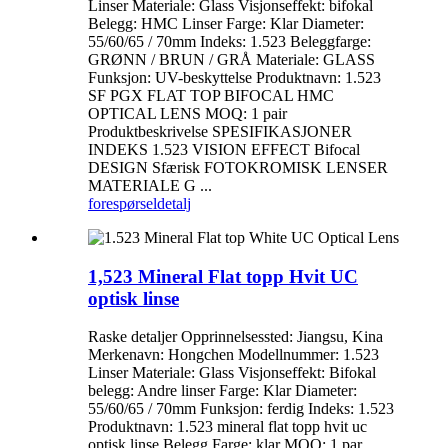
Linser Materiale: Glass Visjonseffekt: bifokal
Belegg: HMC Linser Farge: Klar Diameter:
55/60/65 / 70mm Indeks: 1.523 Beleggfarge:
GRØNN / BRUN / GRÅ Materiale: GLASS
Funksjon: UV-beskyttelse Produktnavn: 1.523
SF PGX FLAT TOP BIFOCAL HMC
OPTICAL LENS MOQ: 1 pair
Produktbeskrivelse SPESIFIKASJONER
INDEKS 1.523 VISION EFFECT Bifocal
DESIGN Sfærisk FOTOKROMISK LENSER
MATERIALE G ...
forespørsel
detalj
1,523 Mineral Flat topp Hvit UC
optisk linse
Raske detaljer Opprinnelsessted: Jiangsu, Kina
Merkenavn: Hongchen Modellnummer: 1.523
Linser Materiale: Glass Visjonseffekt: Bifokal
belegg: Andre linser Farge: Klar Diameter:
55/60/65 / 70mm Funksjon: ferdig Indeks: 1.523
Produktnavn: 1.523 mineral flat topp hvit uc
optisk linse Belegg Farge: klar MOQ: 1 par