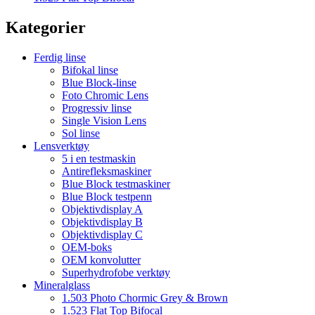
Kategorier
Ferdig linse
Bifokal linse
Blue Block-linse
Foto Chromic Lens
Progressiv linse
Single Vision Lens
Sol linse
Lensverktøy
5 i en testmaskin
Antirefleksmaskiner
Blue Block testmaskiner
Blue Block testpenn
Objektivdisplay A
Objektivdisplay B
Objektivdisplay C
OEM-boks
OEM konvolutter
Superhydrofobe verktøy
Mineralglass
1.503 Photo Chormic Grey & Brown
1.523 Flat Top Bifocal