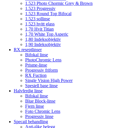
1.523 Photo Chormic Grey & Brown
1.523 Progressiv
1.523 Round Top Bifocal
1.523 sollinse
1,523 hvitt glass
1,70 Hvit Titian
1,70 White Top Asperic
1,80 Indeksobjektiv
1,90 Indeksobjektiv
RX reseptlinser
Bifokal linse
PhotoChromic Lens
Prisme-linse
Progressiv friform
RX Fuction
Single Vision High Power
Spesiell base linse
Halvferdig linse
Bifokal linse
Blue Block-linse
Fjern linse
Foto Chromic Lens
Progressiv linse
Specail behandling
Anti-tåke belegg