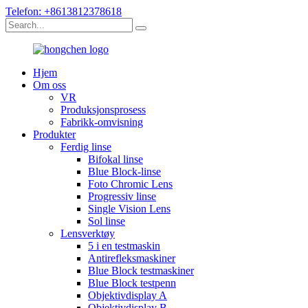
Telefon: +8613812378618
Hjem
Om oss
VR
Produksjonsprosess
Fabrikk-omvisning
Produkter
Ferdig linse
Bifokal linse
Blue Block-linse
Foto Chromic Lens
Progressiv linse
Single Vision Lens
Sol linse
Lensverktøy
5 i en testmaskin
Antirefleksmaskiner
Blue Block testmaskiner
Blue Block testpenn
Objektivdisplay A
Objektivdisplay B