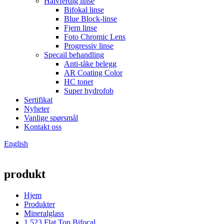
Halvferdig linse
Bifokal linse
Blue Block-linse
Fjern linse
Foto Chromic Lens
Progressiv linse
Specail behandling
Anti-tåke belegg
AR Coating Color
HC tonet
Super hydrofob
Sertifikat
Nyheter
Vanlige spørsmål
Kontakt oss
English
produkt
Hjem
Produkter
Mineralglass
1.523 Flat Top Bifocal