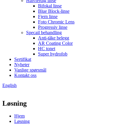
Halvferdig linse
Bifokal linse
Blue Block-linse
Fjern linse
Foto Chromic Lens
Progressiv linse
Specail behandling
Anti-tåke belegg
AR Coating Color
HC tonet
Super hydrofob
Sertifikat
Nyheter
Vanlige spørsmål
Kontakt oss
English
Løsning
Hjem
Løsning