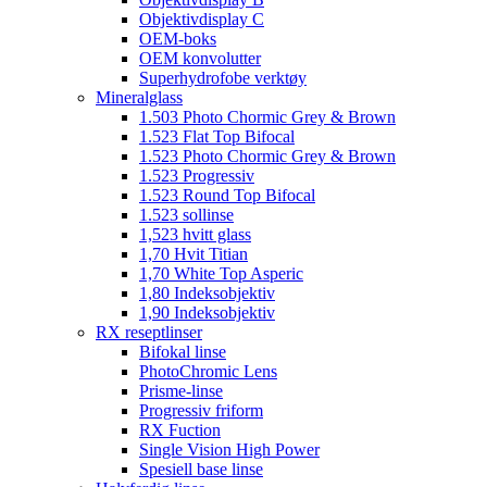
Objektivdisplay C
OEM-boks
OEM konvolutter
Superhydrofobe verktøy
Mineralglass
1.503 Photo Chormic Grey & Brown
1.523 Flat Top Bifocal
1.523 Photo Chormic Grey & Brown
1.523 Progressiv
1.523 Round Top Bifocal
1.523 sollinse
1,523 hvitt glass
1,70 Hvit Titian
1,70 White Top Asperic
1,80 Indeksobjektiv
1,90 Indeksobjektiv
RX reseptlinser
Bifokal linse
PhotoChromic Lens
Prisme-linse
Progressiv friform
RX Fuction
Single Vision High Power
Spesiell base linse