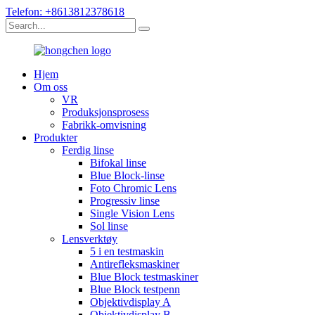
Telefon: +8613812378618
Hjem
Om oss
VR
Produksjonsprosess
Fabrikk-omvisning
Produkter
Ferdig linse
Bifokal linse
Blue Block-linse
Foto Chromic Lens
Progressiv linse
Single Vision Lens
Sol linse
Lensverktøy
5 i en testmaskin
Antirefleksmaskiner
Blue Block testmaskiner
Blue Block testpenn
Objektivdisplay A
Objektivdisplay B