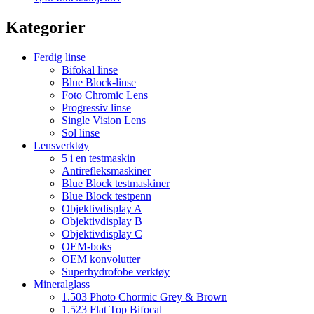
Kategorier
Ferdig linse
Bifokal linse
Blue Block-linse
Foto Chromic Lens
Progressiv linse
Single Vision Lens
Sol linse
Lensverktøy
5 i en testmaskin
Antirefleksmaskiner
Blue Block testmaskiner
Blue Block testpenn
Objektivdisplay A
Objektivdisplay B
Objektivdisplay C
OEM-boks
OEM konvolutter
Superhydrofobe verktøy
Mineralglass
1.503 Photo Chormic Grey & Brown
1.523 Flat Top Bifocal