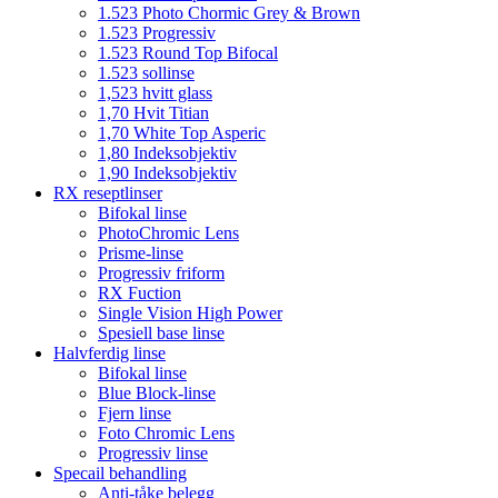
1.523 Photo Chormic Grey & Brown
1.523 Progressiv
1.523 Round Top Bifocal
1.523 sollinse
1,523 hvitt glass
1,70 Hvit Titian
1,70 White Top Asperic
1,80 Indeksobjektiv
1,90 Indeksobjektiv
RX reseptlinser
Bifokal linse
PhotoChromic Lens
Prisme-linse
Progressiv friform
RX Fuction
Single Vision High Power
Spesiell base linse
Halvferdig linse
Bifokal linse
Blue Block-linse
Fjern linse
Foto Chromic Lens
Progressiv linse
Specail behandling
Anti-tåke belegg