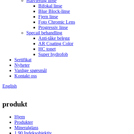
Halvferdig linse
Bifokal linse
Blue Block-linse
Fjern linse
Foto Chromic Lens
Progressiv linse
Specail behandling
Anti-tåke belegg
AR Coating Color
HC tonet
Super hydrofob
Sertifikat
Nyheter
Vanlige spørsmål
Kontakt oss
English
produkt
Hjem
Produkter
Mineralglass
1,90 Indeksobjektiv