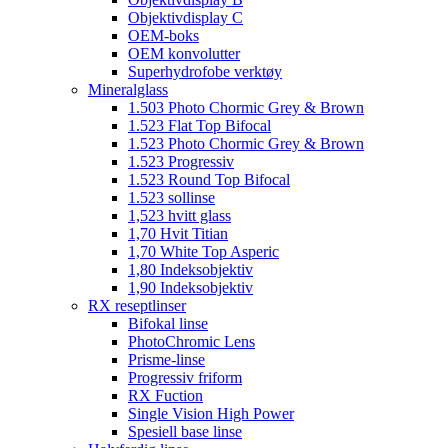
Objektivdisplay C
OEM-boks
OEM konvolutter
Superhydrofobe verktøy
Mineralglass
1.503 Photo Chormic Grey & Brown
1.523 Flat Top Bifocal
1.523 Photo Chormic Grey & Brown
1.523 Progressiv
1.523 Round Top Bifocal
1.523 sollinse
1,523 hvitt glass
1,70 Hvit Titian
1,70 White Top Asperic
1,80 Indeksobjektiv
1,90 Indeksobjektiv
RX reseptlinser
Bifokal linse
PhotoChromic Lens
Prisme-linse
Progressiv friform
RX Fuction
Single Vision High Power
Spesiell base linse