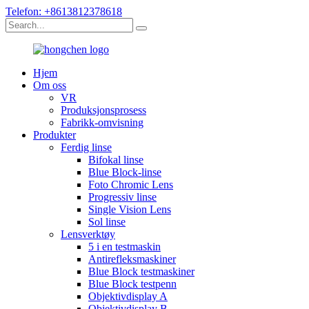
Telefon: +8613812378618
Hjem
Om oss
VR
Produksjonsprosess
Fabrikk-omvisning
Produkter
Ferdig linse
Bifokal linse
Blue Block-linse
Foto Chromic Lens
Progressiv linse
Single Vision Lens
Sol linse
Lensverktøy
5 i en testmaskin
Antirefleksmaskiner
Blue Block testmaskiner
Blue Block testpenn
Objektivdisplay A
Objektivdisplay B