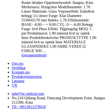
Raske detaljer Opprinnelsessted: Jiangsu, Kina
Merkenavn: Hongchen Modellnummer: 1.70
Linser Materiale: Glass Visjonseffekt: Enkeltvis
belegg: Uc-linser Farge: Klar Diameter:
55/60/65/70 mm Indeks: 1,70 Effektområde:
BASE: -8,00 ~ + 8,00 CYL: 0 ~ -6,00 Belegg
Farge: hvit Pluss Effekt: Tilgjengelig MOQ: 1
par Produktnavn: 1,90 mineral hvit uc optisk
linse Produktbeskrivelse PRODUKTTYPE 1,90
mineral hvit uc optisk linse MATERIALE
GLASSINDEKS 1,90 ABBE VERDI 32
FARGE WH ...
forespørsel
detalj
Om oss
Sertifikat
Kontakt oss
Produksjonsprosess
Løsning
VR
salg@hc-optical.com
No.218 Qiliang Road, Danyang Development Zone, Jiangsu
212300, Kina
Tlf: +8613812378618