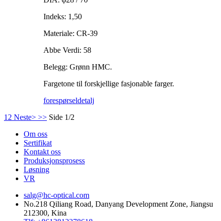
Indeks: 1,50
Materiale: CR-39
Abbe Verdi: 58
Belegg: Grønn HMC.
Fargetone til forskjellige fasjonable farger.
forespørsel
detalj
1
2
Neste>
>>
Side 1/2
Om oss
Sertifikat
Kontakt oss
Produksjonsprosess
Løsning
VR
salg@hc-optical.com
No.218 Qiliang Road, Danyang Development Zone, Jiangsu
212300, Kina