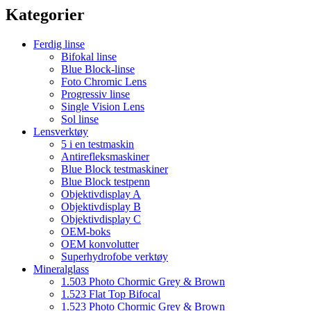
Kategorier
Ferdig linse
Bifokal linse
Blue Block-linse
Foto Chromic Lens
Progressiv linse
Single Vision Lens
Sol linse
Lensverktøy
5 i en testmaskin
Antirefleksmaskiner
Blue Block testmaskiner
Blue Block testpenn
Objektivdisplay A
Objektivdisplay B
Objektivdisplay C
OEM-boks
OEM konvolutter
Superhydrofobe verktøy
Mineralglass
1.503 Photo Chormic Grey & Brown
1.523 Flat Top Bifocal
1.523 Photo Chormic Grey & Brown