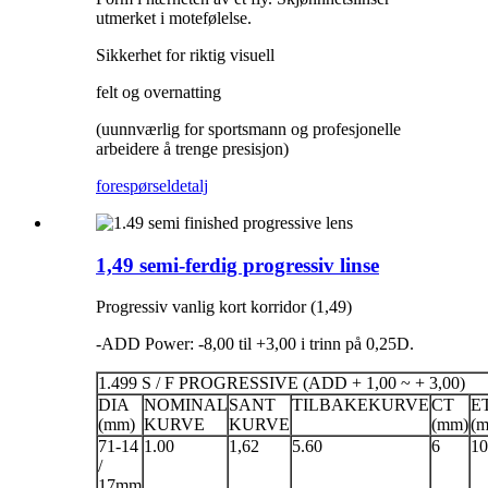
utmerket i motefølelse.
Sikkerhet for riktig visuell
felt og overnatting
(uunnværlig for sportsmann og profesjonelle
arbeidere å trenge presisjon)
forespørsel
detalj
1,49 semi-ferdig progressiv linse
Progressiv vanlig kort korridor (1,49)
-ADD Power: -8,00 til +3,00 i trinn på 0,25D.
1.499 S / F PROGRESSIVE (ADD + 1,00 ~ + 3,00)
DIA
NOMINAL
SANT
TILBAKEKURVE
CT
E
(mm)
KURVE
KURVE
(mm)
(
71-14
1.00
1,62
5.60
6
10
/
17mm