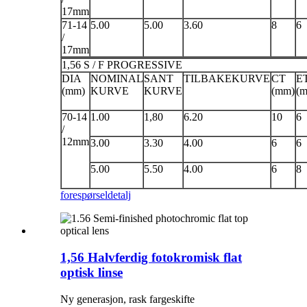
17mm
71-14
5.00
5.00
3.60
8
6
/
17mm
1,56 S / F PROGRESSIVE
DIA
NOMINAL
SANT
TILBAKEKURVE
CT
E
(mm)
KURVE
KURVE
(mm)
(
70-14
1.00
1,80
6.20
10
6
/
12mm
3.00
3.30
4.00
6
6
5.00
5.50
4.00
6
8
forespørsel
detalj
1,56 Halvferdig fotokromisk flat
optisk linse
Ny generasjon, rask fargeskifte