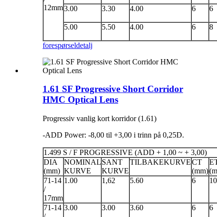
12mm
3.00
3.30
4.00
6
6
5.00
5.50
4.00
6
8
forespørsel
detalj
1.61 SF Progressive Short Corridor
HMC Optical Lens
Progressiv vanlig kort korridor (1.61)
-ADD Power: -8,00 til +3,00 i trinn på 0,25D.
1.499 S / F PROGRESSIVE (ADD + 1,00 ~ + 3,00)
DIA
NOMINAL
SANT
TILBAKEKURVE
CT
E
(mm)
KURVE
KURVE
(mm)
(
71-14
1.00
1,62
5.60
6
10
/
17mm
71-14
3.00
3.00
3.60
6
6
/