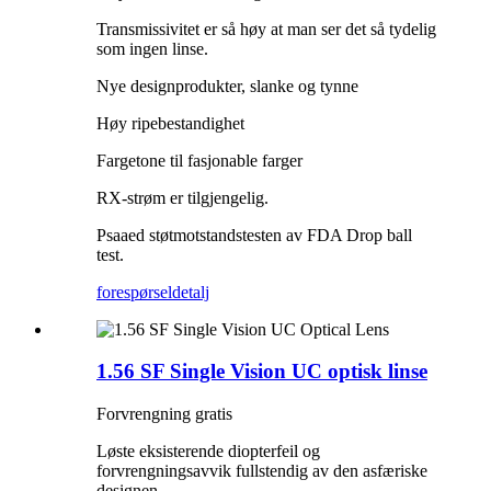
Transmissivitet er så høy at man ser det så tydelig
som ingen linse.
Nye designprodukter, slanke og tynne
Høy ripebestandighet
Fargetone til fasjonable farger
RX-strøm er tilgjengelig.
Psaaed støtmotstandstesten av FDA Drop ball
test.
forespørsel
detalj
1.56 SF Single Vision UC optisk linse
Forvrengning gratis
Løste eksisterende diopterfeil og
forvrengningsavvik fullstendig av den asfæriske
designen.