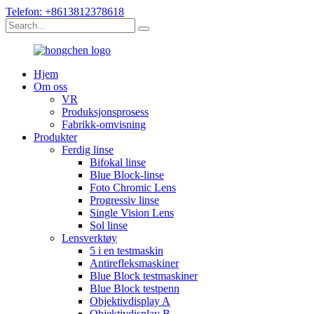
Telefon: +8613812378618
Hjem
Om oss
VR
Produksjonsprosess
Fabrikk-omvisning
Produkter
Ferdig linse
Bifokal linse
Blue Block-linse
Foto Chromic Lens
Progressiv linse
Single Vision Lens
Sol linse
Lensverktøy
5 i en testmaskin
Antirefleksmaskiner
Blue Block testmaskiner
Blue Block testpenn
Objektivdisplay A
Objektivdisplay B