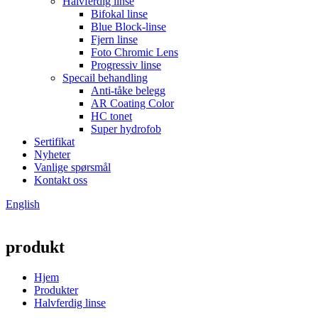
Halvferdig linse
Bifokal linse
Blue Block-linse
Fjern linse
Foto Chromic Lens
Progressiv linse
Specail behandling
Anti-tåke belegg
AR Coating Color
HC tonet
Super hydrofob
Sertifikat
Nyheter
Vanlige spørsmål
Kontakt oss
English
produkt
Hjem
Produkter
Halvferdig linse