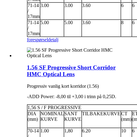
71-14
3.00
3.00
3.60
6
6
/
17mm
71-14
5.00
5.00
3.60
8
6
/
17mm
forespørsel
detalj
1.56 SF Progressive Short Corridor
HMC Optical Lens
Progressiv vanlig kort korridor (1.56)
-ADD Power: -8,00 til +3,00 i trinn på 0,25D.
1,56 S / F PROGRESSIVE
DIA
NOMINAL
SANT
TILBAKEKURVE
CT
E
(mm)
KURVE
KURVE
(mm)
(
70-14
1.00
1,80
6.20
10
6
/