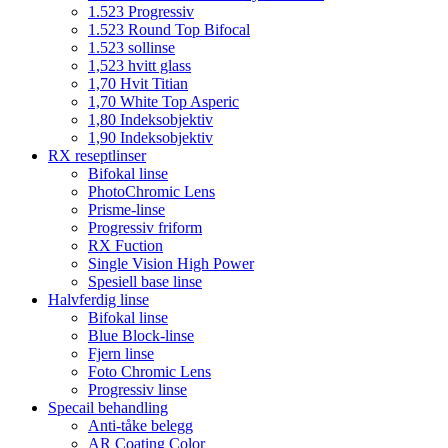
1.523 Progressiv
1.523 Round Top Bifocal
1.523 sollinse
1,523 hvitt glass
1,70 Hvit Titian
1,70 White Top Asperic
1,80 Indeksobjektiv
1,90 Indeksobjektiv
RX reseptlinser
Bifokal linse
PhotoChromic Lens
Prisme-linse
Progressiv friform
RX Fuction
Single Vision High Power
Spesiell base linse
Halvferdig linse
Bifokal linse
Blue Block-linse
Fjern linse
Foto Chromic Lens
Progressiv linse
Specail behandling
Anti-tåke belegg
AR Coating Color