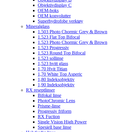
Objektivdisplay C
OEM-boks
OEM konvolutter
Superhydrofobe verktøy
Mineralglass
1.503 Photo Chormic Grey & Brown
1.523 Flat Top Bifocal
1.523 Photo Chormic Grey & Brown
1.523 Progressiv
1.523 Round Top Bifocal
1.523 sollinse
1,523 hvitt glass
1,70 Hvit Titian
1,70 White Top Asperic
1,80 Indeksobjektiv
1,90 Indeksobjektiv
RX reseptlinser
Bifokal linse
PhotoChromic Lens
Prisme-linse
Progressiv friform
RX Fuction
Single Vision High Power
Spesiell base linse