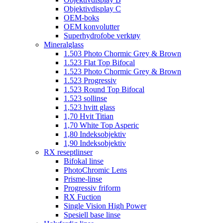
Objektivdisplay C
OEM-boks
OEM konvolutter
Superhydrofobe verktøy
Mineralglass
1.503 Photo Chormic Grey & Brown
1.523 Flat Top Bifocal
1.523 Photo Chormic Grey & Brown
1.523 Progressiv
1.523 Round Top Bifocal
1.523 sollinse
1,523 hvitt glass
1,70 Hvit Titian
1,70 White Top Asperic
1,80 Indeksobjektiv
1,90 Indeksobjektiv
RX reseptlinser
Bifokal linse
PhotoChromic Lens
Prisme-linse
Progressiv friform
RX Fuction
Single Vision High Power
Spesiell base linse