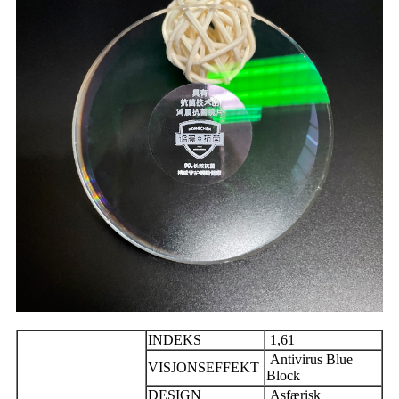
INDEKS
1,61
Antivirus Blue
VISJONSEFFEKT
Block
DESIGN
Asfærisk