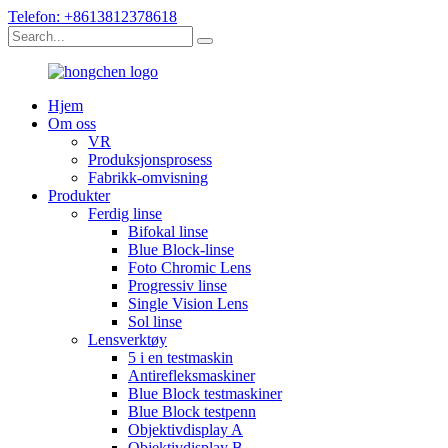
Telefon: +8613812378618
Hjem
Om oss
VR
Produksjonsprosess
Fabrikk-omvisning
Produkter
Ferdig linse
Bifokal linse
Blue Block-linse
Foto Chromic Lens
Progressiv linse
Single Vision Lens
Sol linse
Lensverktøy
5 i en testmaskin
Antirefleksmaskiner
Blue Block testmaskiner
Blue Block testpenn
Objektivdisplay A
Objektivdisplay B