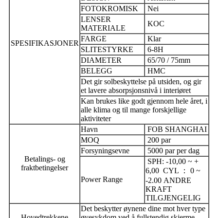
FOTOKROMISK
Nei
LENSER
KOC
MATERIALE
FARGE
Klar
SPESIFIKASJONER
SLITESTYRKE
6-8H
DIAMETER
65/70 / 75mm
BELEGG
HMC
Det gir solbeskyttelse på utsiden, og gir
et lavere absorpsjonsnivå i interiøret
Kan brukes like godt gjennom hele året, i
alle klima og til mange forskjellige
aktiviteter
Havn
FOB SHANGHAI
MOQ
200 par
Forsyningsevne
5000 par per dag
Betalings- og
SPH: -10,00 ~ +
fraktbetingelser
6,00
CYL ： 0 ~
Power Range
-2.00
ANDRE
KRAFT
TILGJENGELIG
Det beskytter øynene dine mot hver type
Hovedtrekkene
øyesykdom ved å fullstendig skjerme