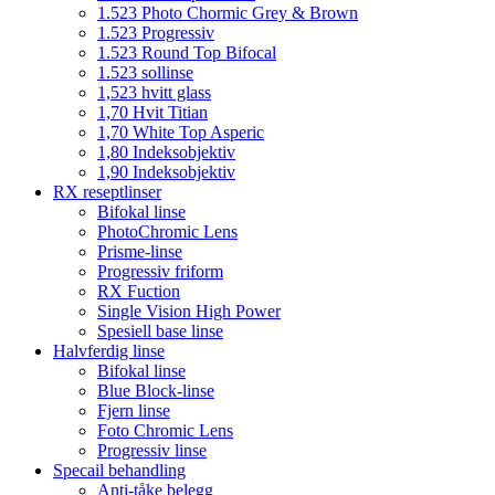
1.523 Photo Chormic Grey & Brown
1.523 Progressiv
1.523 Round Top Bifocal
1.523 sollinse
1,523 hvitt glass
1,70 Hvit Titian
1,70 White Top Asperic
1,80 Indeksobjektiv
1,90 Indeksobjektiv
RX reseptlinser
Bifokal linse
PhotoChromic Lens
Prisme-linse
Progressiv friform
RX Fuction
Single Vision High Power
Spesiell base linse
Halvferdig linse
Bifokal linse
Blue Block-linse
Fjern linse
Foto Chromic Lens
Progressiv linse
Specail behandling
Anti-tåke belegg