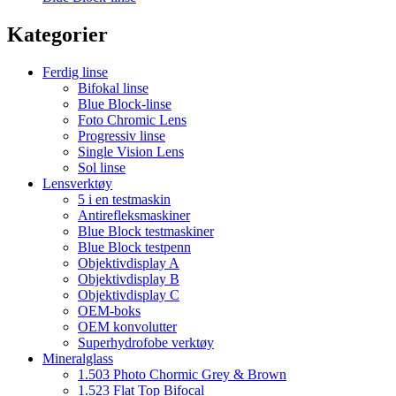
Kategorier
Ferdig linse
Bifokal linse
Blue Block-linse
Foto Chromic Lens
Progressiv linse
Single Vision Lens
Sol linse
Lensverktøy
5 i en testmaskin
Antirefleksmaskiner
Blue Block testmaskiner
Blue Block testpenn
Objektivdisplay A
Objektivdisplay B
Objektivdisplay C
OEM-boks
OEM konvolutter
Superhydrofobe verktøy
Mineralglass
1.503 Photo Chormic Grey & Brown
1.523 Flat Top Bifocal