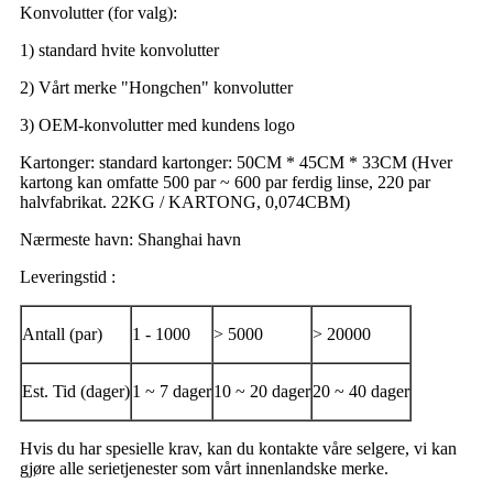
Konvolutter (for valg):
1) standard hvite konvolutter
2) Vårt merke "Hongchen" konvolutter
3) OEM-konvolutter med kundens logo
Kartonger: standard kartonger: 50CM * 45CM * 33CM (Hver
kartong kan omfatte 500 par ~ 600 par ferdig linse, 220 par
halvfabrikat. 22KG / KARTONG, 0,074CBM)
Nærmeste havn: Shanghai havn
Leveringstid :
Antall (par)
1 - 1000
> 5000
> 20000
Est. Tid (dager)
1 ~ 7 dager
10 ~ 20 dager
20 ~ 40 dager
Hvis du har spesielle krav, kan du kontakte våre selgere, vi kan
gjøre alle serietjenester som vårt innenlandske merke.