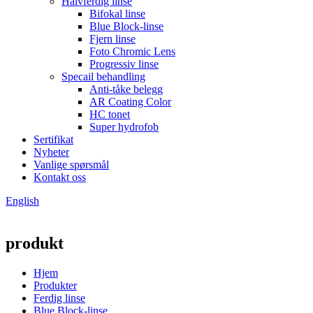
Halvferdig linse
Bifokal linse
Blue Block-linse
Fjern linse
Foto Chromic Lens
Progressiv linse
Specail behandling
Anti-tåke belegg
AR Coating Color
HC tonet
Super hydrofob
Sertifikat
Nyheter
Vanlige spørsmål
Kontakt oss
English
produkt
Hjem
Produkter
Ferdig linse
Blue Block-linse