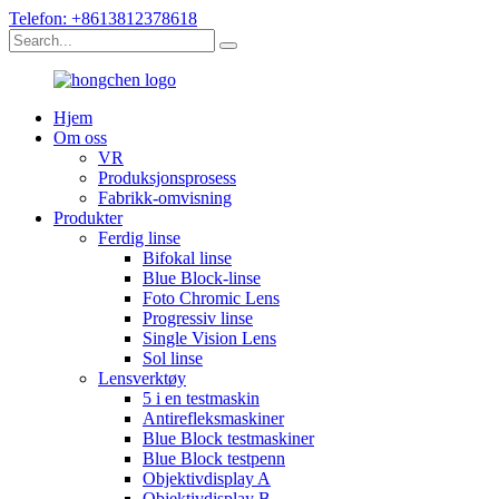
Telefon: +8613812378618
Hjem
Om oss
VR
Produksjonsprosess
Fabrikk-omvisning
Produkter
Ferdig linse
Bifokal linse
Blue Block-linse
Foto Chromic Lens
Progressiv linse
Single Vision Lens
Sol linse
Lensverktøy
5 i en testmaskin
Antirefleksmaskiner
Blue Block testmaskiner
Blue Block testpenn
Objektivdisplay A
Objektivdisplay B