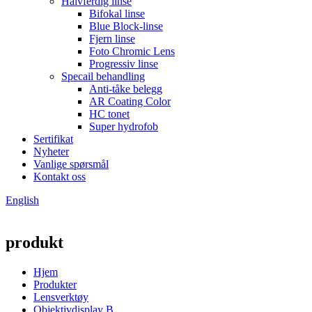
Halvferdig linse
Bifokal linse
Blue Block-linse
Fjern linse
Foto Chromic Lens
Progressiv linse
Specail behandling
Anti-tåke belegg
AR Coating Color
HC tonet
Super hydrofob
Sertifikat
Nyheter
Vanlige spørsmål
Kontakt oss
English
produkt
Hjem
Produkter
Lensverktøy
Objektivdisplay B