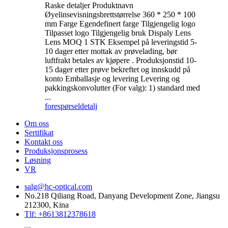
Raske detaljer Produktnavn
Øyelinsevisningsbrettstørrelse 360 ​​* 250 * 100
mm Farge Egendefinert farge Tilgjengelig logo
Tilpasset logo Tilgjengelig bruk Dispaly Lens
Lens MOQ 1 STK Eksempel på leveringstid 5-
10 dager etter mottak av prøvelading, bør
luftfrakt betales av kjøpere . Produksjonstid 10-
15 dager etter prøve bekreftet og innskudd på
konto Emballasje og levering Levering og
pakkingskonvolutter (For valg): 1) standard med
...
forespørsel
detalj
Om oss
Sertifikat
Kontakt oss
Produksjonsprosess
Løsning
VR
salg@hc-optical.com
No.218 Qiliang Road, Danyang Development Zone, Jiangsu
212300, Kina
Tlf: +8613812378618