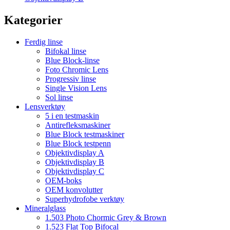
Kategorier
Ferdig linse
Bifokal linse
Blue Block-linse
Foto Chromic Lens
Progressiv linse
Single Vision Lens
Sol linse
Lensverktøy
5 i en testmaskin
Antirefleksmaskiner
Blue Block testmaskiner
Blue Block testpenn
Objektivdisplay A
Objektivdisplay B
Objektivdisplay C
OEM-boks
OEM konvolutter
Superhydrofobe verktøy
Mineralglass
1.503 Photo Chormic Grey & Brown
1.523 Flat Top Bifocal