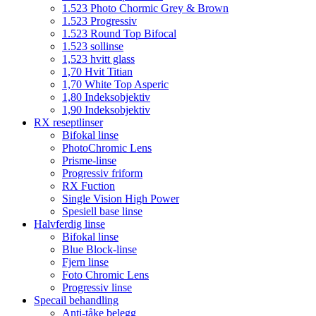
1.523 Photo Chormic Grey & Brown
1.523 Progressiv
1.523 Round Top Bifocal
1.523 sollinse
1,523 hvitt glass
1,70 Hvit Titian
1,70 White Top Asperic
1,80 Indeksobjektiv
1,90 Indeksobjektiv
RX reseptlinser
Bifokal linse
PhotoChromic Lens
Prisme-linse
Progressiv friform
RX Fuction
Single Vision High Power
Spesiell base linse
Halvferdig linse
Bifokal linse
Blue Block-linse
Fjern linse
Foto Chromic Lens
Progressiv linse
Specail behandling
Anti-tåke belegg