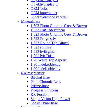
Objektivdisplay C
OEM-boks
OEM konvolutter
Superhydrofobe verktøy
Mineralglass
1.503 Photo Chormic Grey & Brown
1.523 Flat Top Bifocal
1.523 Photo Chormic Grey & Brown
1.523 Progressiv
1.523 Round Top Bifocal
1.523 sollinse
1,523 hvitt glass
1,70 Hvit Titian
1,70 White Top Asperic
1,80 Indeksobjektiv
1,90 Indeksobjektiv
RX reseptlinser
Bifokal linse
PhotoChromic Lens
Prisme-linse
Progressiv friform
RX Fuction
Single Vision High Power
Spesiell base linse