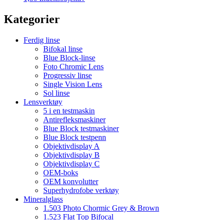
Kategorier
Ferdig linse
Bifokal linse
Blue Block-linse
Foto Chromic Lens
Progressiv linse
Single Vision Lens
Sol linse
Lensverktøy
5 i en testmaskin
Antirefleksmaskiner
Blue Block testmaskiner
Blue Block testpenn
Objektivdisplay A
Objektivdisplay B
Objektivdisplay C
OEM-boks
OEM konvolutter
Superhydrofobe verktøy
Mineralglass
1.503 Photo Chormic Grey & Brown
1.523 Flat Top Bifocal