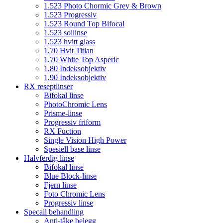
1.523 Photo Chormic Grey & Brown
1.523 Progressiv
1.523 Round Top Bifocal
1.523 sollinse
1,523 hvitt glass
1,70 Hvit Titian
1,70 White Top Asperic
1,80 Indeksobjektiv
1,90 Indeksobjektiv
RX reseptlinser
Bifokal linse
PhotoChromic Lens
Prisme-linse
Progressiv friform
RX Fuction
Single Vision High Power
Spesiell base linse
Halvferdig linse
Bifokal linse
Blue Block-linse
Fjern linse
Foto Chromic Lens
Progressiv linse
Specail behandling
Anti-tåke belegg