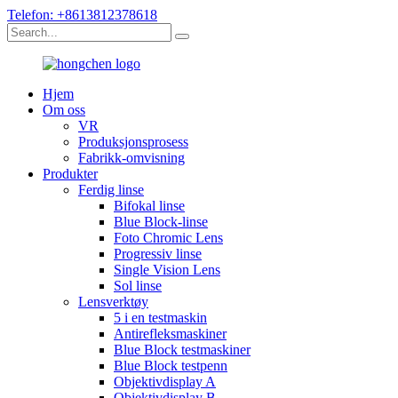
Telefon: +8613812378618
Hjem
Om oss
VR
Produksjonsprosess
Fabrikk-omvisning
Produkter
Ferdig linse
Bifokal linse
Blue Block-linse
Foto Chromic Lens
Progressiv linse
Single Vision Lens
Sol linse
Lensverktøy
5 i en testmaskin
Antirefleksmaskiner
Blue Block testmaskiner
Blue Block testpenn
Objektivdisplay A
Objektivdisplay B