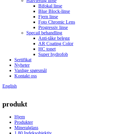
Halvferdig linse
Bifokal linse
Blue Block-linse
Fjern linse
Foto Chromic Lens
Progressiv linse
Specail behandling
Anti-tåke belegg
AR Coating Color
HC tonet
Super hydrofob
Sertifikat
Nyheter
Vanlige spørsmål
Kontakt oss
English
produkt
Hjem
Produkter
Mineralglass
1,80 Indeksobjektiv