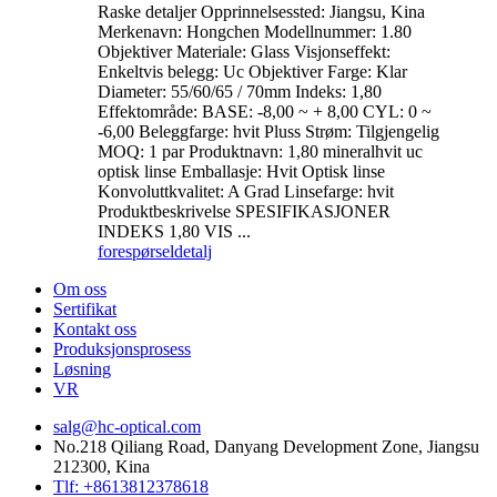
Raske detaljer Opprinnelsessted: Jiangsu, Kina
Merkenavn: Hongchen Modellnummer: 1.80
Objektiver Materiale: Glass Visjonseffekt:
Enkeltvis belegg: Uc Objektiver Farge: Klar
Diameter: 55/60/65 / 70mm Indeks: 1,80
Effektområde: BASE: -8,00 ~ + 8,00 CYL: 0 ~
-6,00 Beleggfarge: hvit Pluss Strøm: Tilgjengelig
MOQ: 1 par Produktnavn: 1,80 mineralhvit uc
optisk linse Emballasje: Hvit Optisk linse
Konvoluttkvalitet: A Grad Linsefarge: hvit
Produktbeskrivelse SPESIFIKASJONER
INDEKS 1,80 VIS ...
forespørsel
detalj
Om oss
Sertifikat
Kontakt oss
Produksjonsprosess
Løsning
VR
salg@hc-optical.com
No.218 Qiliang Road, Danyang Development Zone, Jiangsu
212300, Kina
Tlf: +8613812378618