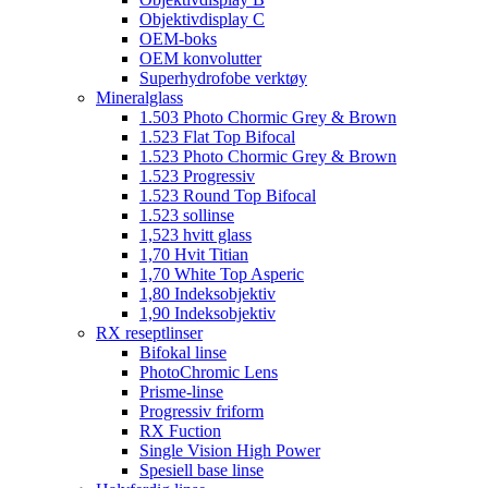
Objektivdisplay C
OEM-boks
OEM konvolutter
Superhydrofobe verktøy
Mineralglass
1.503 Photo Chormic Grey & Brown
1.523 Flat Top Bifocal
1.523 Photo Chormic Grey & Brown
1.523 Progressiv
1.523 Round Top Bifocal
1.523 sollinse
1,523 hvitt glass
1,70 Hvit Titian
1,70 White Top Asperic
1,80 Indeksobjektiv
1,90 Indeksobjektiv
RX reseptlinser
Bifokal linse
PhotoChromic Lens
Prisme-linse
Progressiv friform
RX Fuction
Single Vision High Power
Spesiell base linse